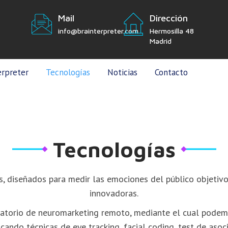
Mail
Dirección
info@brainterpreter.com
Hermosilla 48
Madrid
erpreter
Tecnologías
Noticias
Contacto
Tecnologías
s, diseñados para medir las emociones del público objetivo
innovadoras.
torio de neuromarketing remoto, mediante el cual podemos
icando técnicas de eye tracking, facial coding, test de aso