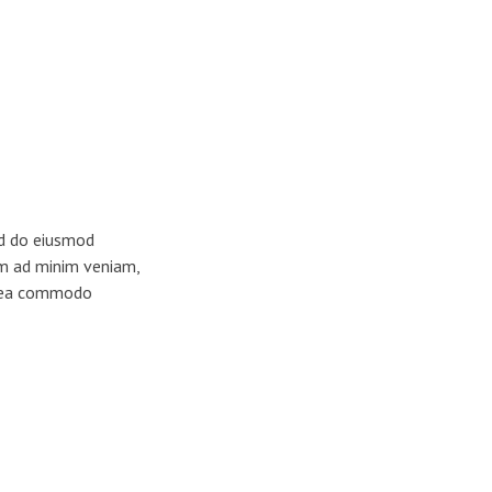
ed do eiusmod
im ad minim veniam,
ex ea commodo