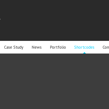
r
Case Study
News
Portfolio
Shortcodes
Con