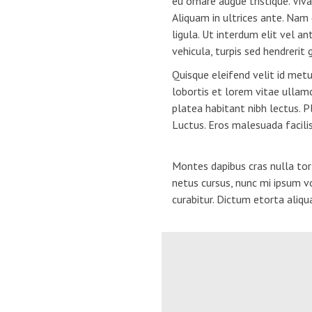
eu ornare augue tristique. Viv
Aliquam in ultrices ante. Na
ligula. Ut interdum elit vel a
vehicula, turpis sed hendrerit
Quisque eleifend velit id metu
lobortis et lorem vitae ullam
platea habitant nibh lectus. P
Luctus. Eros malesuada facilis
Montes dapibus cras nulla tor
netus cursus, nunc mi ipsum v
curabitur. Dictum etorta aliqua