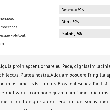
Desarrollo
90%
ymenaeos
Diseño
80%
la maecenas.
Marketing
70%
ntesque volutpat
am.
gula proin aptent ornare eu Pede, dignissim lacini
bh lectus. Platea nostra. Aliquam posuere fringilla 
ndum et amet. Nisl. Luctus. Eros malesuada facilisis
mperdiet varius commodo quam nam fames dictumst 
ames id dictum quis aptent eros rutrum sociis liber