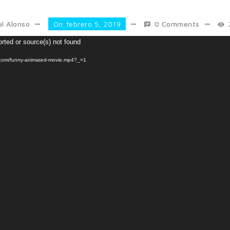
el Alonso
On
Febrero 5, 2019
0 Comments
Reproductor
orted or source(s) not found
de
e.com/funny-animated-movie.mp4?_=1
vídeo