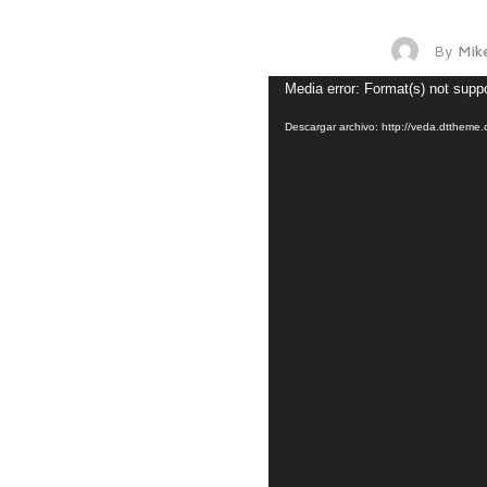
By
Mik
Media error: Format(s) not supp
Descargar archivo: http://veda.dtthem