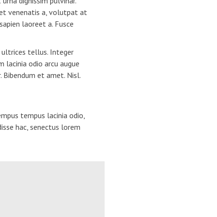
urna dignissim pulvinar.
t venenatis a, volutpat at
 sapien laoreet a. Fusce
ltrices tellus. Integer
m lacinia odio arcu augue
. Bibendum et amet. Nisl.
empus tempus lacinia odio,
disse hac, senectus lorem