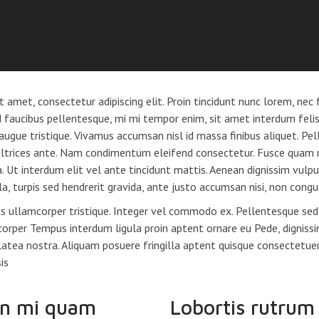
 amet, consectetur adipiscing elit. Proin tincidunt nunc lorem, nec f
id faucibus pellentesque, mi mi tempor enim, sit amet interdum felis
e augue tristique. Vivamus accumsan nisl id massa finibus aliquet. Pe
n ultrices ante. Nam condimentum eleifend consectetur. Fusce quam
a. Ut interdum elit vel ante tincidunt mattis. Aenean dignissim vulpu
la, turpis sed hendrerit gravida, ante justo accumsan nisi, non cong
s ullamcorper tristique. Integer vel commodo ex. Pellentesque sed u
corper Tempus interdum ligula proin aptent ornare eu Pede, dignissi
latea nostra. Aliquam posuere fringilla aptent quisque consectetuer
is
n mi quam
Lobortis rutrum