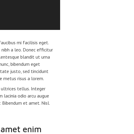
aucibus mi facilisis eget.
 nibh a leo. Donec efficitur
llentesque blandit ut urna
 nunc, bibendum eget
tate justo, sed tincidunt
ue metus risus a lorem.
ltrices tellus. Integer
m lacinia odio arcu augue
. Bibendum et amet. Nisl.
 amet enim