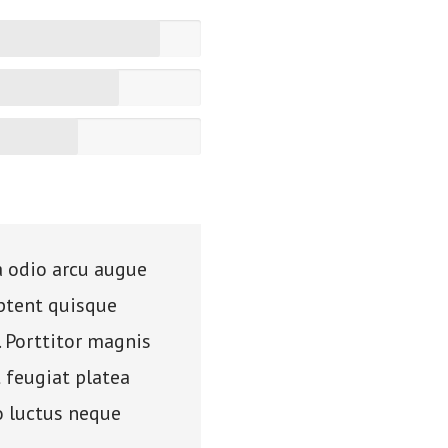
a odio arcu augue
aptent quisque
. Porttitor magnis
feugiat platea
o luctus neque