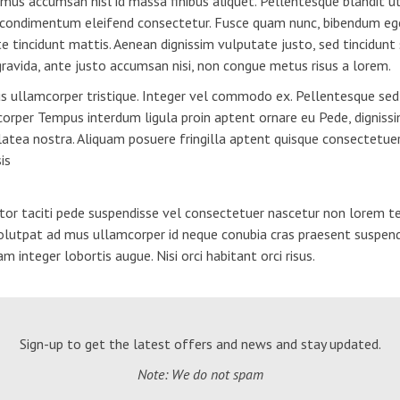
amus accumsan nisl id massa finibus aliquet. Pellentesque blandit ut 
m condimentum eleifend consectetur. Fusce quam nunc, bibendum ege
nte tincidunt mattis. Aenean dignissim vulputate justo, sed tincidunt
 gravida, ante justo accumsan nisi, non congue metus risus a lorem.
s ullamcorper tristique. Integer vel commodo ex. Pellentesque sed u
corper Tempus interdum ligula proin aptent ornare eu Pede, dignissi
latea nostra. Aliquam posuere fringilla aptent quisque consectetuer
is
tor taciti pede suspendisse vel consectetuer nascetur non lorem t
olutpat ad mus ullamcorper id neque conubia cras praesent suspen
m integer lobortis augue. Nisi orci habitant orci risus.
Sign-up to get the latest offers and news and stay updated.
Note: We do not spam